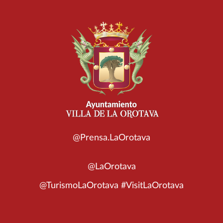
@Prensa.LaOrotava
@LaOrotava
@TurismoLaOrotava #VisitLaOrotava