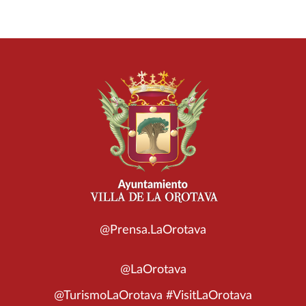
@Prensa.LaOrotava
@LaOrotava
@TurismoLaOrotava #VisitLaOrotava