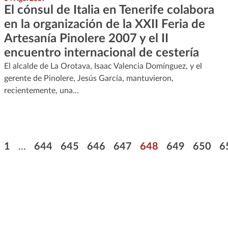
El cónsul de Italia en Tenerife colabora
en la organización de la XXII Feria de
Artesanía Pinolere 2007 y el II
encuentro internacional de cestería
El alcalde de La Orotava, Isaac Valencia Domínguez, y el
gerente de Pinolere, Jesús García, mantuvieron,
recientemente, una…
Paginación
Primera página
Página
Página
Página
Página
Página
Página
Página
P
1
...
644
645
646
647
648
649
650
6