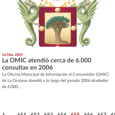
16 Mar. 2007
La OMIC atendió cerca de 6.000
consultas en 2006
La Oficina Municipal de Información al Consumidor (OMIC)
de La Orotava atendió a lo largo del pasado 2006 alrededor
de 6.000…
Paginación
Primera página
Página
Página
Página
Página
Página
Página
Página
P
1
...
651
652
653
654
655
656
657
6