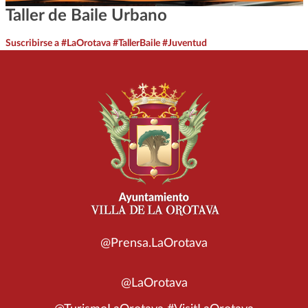
Taller de Baile Urbano
Suscribirse a #LaOrotava #TallerBaile #Juventud
@Prensa.LaOrotava
@LaOrotava