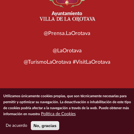
@Prensa.LaOrotava
@LaOrotava
@TurismoLaOrotava #VisitLaOrotava
© 2026 Ayuntamiento de la Villa de La Orotava
Utilizamos únicamente cookies propias, que son técnicamente necesarias para
permitir y optimizar su navegación. La desactivación o inhabilitación de este tipo
de cookies podría afectar a la navegación a través de la web. Puede obtener más
ACCESIBILIDAD
CONDICIONES DE USO
POLÍTICA DE PRIVACIDAD
Política de Cookies
información en nuestra
POLÍTICA DE COOKIES
MAPA DEL SITIO
No, gracias
De acuerdo